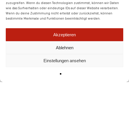
zuzugreifen. Wenn du diesen Technologien zustimmst, können wir Daten
kreieren, in der man sich wohlfühlt. Ein kleiner
wie das Surfverhalten oder eindeutige IDs auf dieser Website verarbeiten.
Wenn du deine Zustimmung nicht erteilst oder zurückziehst, können
Sitzbereich mit immerhin insgesamt 15 Sitzplätzen
bestimmte Merkmale und Funktionen beeinträchtigt werden.
liefert Aufenthaltsqualität. Die integrierte
Mooswand und Bepflanzung vermitteln Frische und
Akzeptieren
Natürlichkeit.
Ablehnen
Einstellungen ansehen
Das übergeordnete Konzept für die Inneneinrichtung
war die Natürlichkeit in Materialität und Farbe
sowie die Einbettung der persönlichen Werte der
Bäckerei Geiping wie Umweltfreundlichkeit, Qualität
und Verantwortung. Dabei wurden Materialien
verwendet, die vor allem diese
Vertrauenswürdigkeiten widerspiegeln sollen. Für die