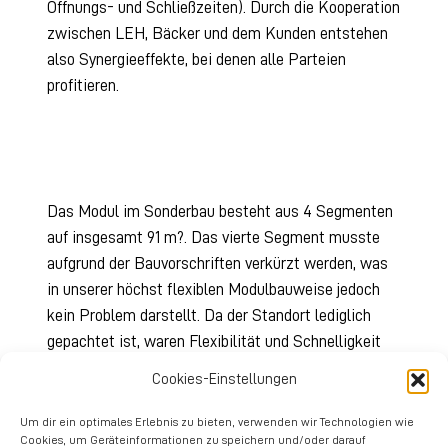
Öffnungs- und Schließzeiten). Durch die Kooperation
zwischen LEH, Bäcker und dem Kunden entstehen
also Synergieeffekte, bei denen alle Parteien
profitieren.
Das Modul im Sonderbau besteht aus 4 Segmenten
auf insgesamt 91 m?. Das vierte Segment musste
aufgrund der Bauvorschriften verkürzt werden, was
in unserer höchst flexiblen Modulbauweise jedoch
kein Problem darstellt. Da der Standort lediglich
gepachtet ist, waren Flexibilität und Schnelligkeit
die ausschlaggebenden Faktoren für das modulare
Cookies-Einstellungen
Gebäude. Durch die Größe lag der Schwerpunkt
dieser Filiale auf dem Abverkauf. Trotzdem war es
Um dir ein optimales Erlebnis zu bieten, verwenden wir Technologien wie
Cookies, um Geräteinformationen zu speichern und/oder darauf
der Bäckerei Geiping wichtig eine Atmosphäre zu