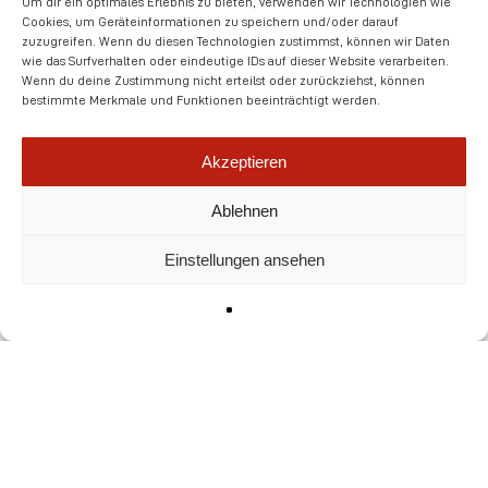
Um dir ein optimales Erlebnis zu bieten, verwenden wir Technologien wie
„Reker“ verleiht dem Modul das besondere
Cookies, um Geräteinformationen zu speichern und/oder darauf
Etwas. Damit wird das Verkaufsmodul auch in
zuzugreifen. Wenn du diesen Technologien zustimmst, können wir Daten
wie das Surfverhalten oder eindeutige IDs auf dieser Website verarbeiten.
der Dämmerung oder bei Nacht durch
Wenn du deine Zustimmung nicht erteilst oder zurückziehst, können
beleuchtete Logos und einen illuminierten
bestimmte Merkmale und Funktionen beeinträchtigt werden.
Überbau perfekt in Szene gesetzt. Ein echter
Hingucker!
Akzeptieren
Ablehnen
4er-XXL Modul auf 108qm
Einstellungen ansehen
Montage in nur 2 Wochen
7 Meter Thekenanlage mit 2
Snackkühlungen und Belegstation
optimiertes Geschirrhandling inkl.
Beladung aus dem Rückraum
25 Innensitzplätze und weitere 24
Terrassensitzplätze
Eine barrierefreie Kundentoilette sowie