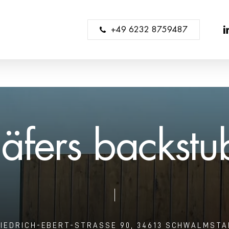
li
+49 6232 8759487
h
ä
f
e
r
s
b
a
c
k
s
t
u
IEDRICH-EBERT-STRASSE
90,
34613
SCHWALMSTA