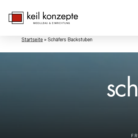
Skip
to
main
content
Startseite
»
Schäfers Backstuben
s
c
FR